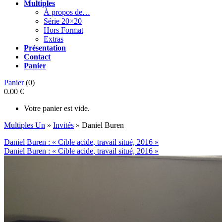
Multiples
À propos de…
Série 20×20
Hors Format
Extras
Présentation
Contact
Panier
Panier
(0)
0.00 €
Votre panier est vide.
Multiples Un
»
Invités
» Daniel Buren
Daniel Buren : « Cible acide, travail situé, 2016 »
Daniel Buren : « Cible acide, travail situé, 2016 »