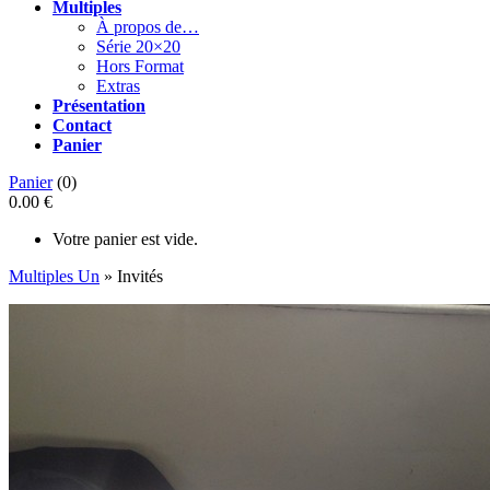
Multiples
À propos de…
Série 20×20
Hors Format
Extras
Présentation
Contact
Panier
Panier
(0)
0.00 €
Votre panier est vide.
Multiples Un
» Invités