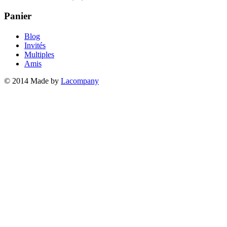
Panier
Blog
Invités
Multiples
Amis
© 2014 Made by
Lacompany